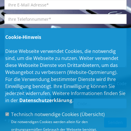
Cookie-Hinweis
Diese Webseite verwendet Cookies, die notwendig
sind, um die Webseite zu nutzen. Weiter verwendet
diese Webseite Dienste von Drittanbietern, um das
Einwilligungserklärung
*
Webangebot zu verbessern (Website-Optmierung).
Für die Verwendung bestimmter Dienste wird Ihre
Bitte geben Sie den Code
Einwilligung benötigt. Ihre Einwilligung können Sie
ein:
jederzeit widerrufen. Weitere Informationen finden Sie
in der
Datenschutzerklärung
.
Technisch notwendige Cookies (
Übersicht
)
* Pflichtfeld
Die notwendigen Cookies werden allein für den
ordnungsgemäßen Gebrauch der Webseite benötigt.